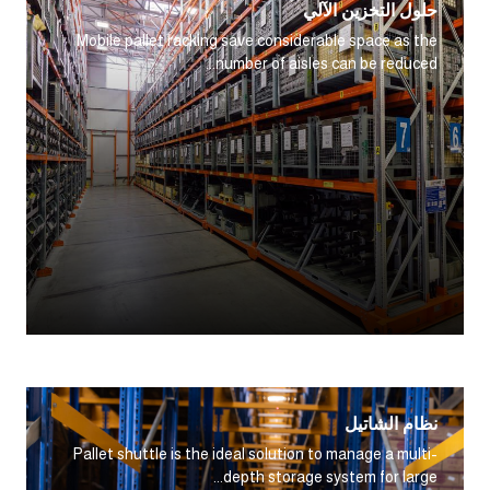
حلول التخزين الآلي
Mobile pallet racking save considerable space as the
number of aisles can be reduced...
نظام الشاتيل
Pallet shuttle is the ideal solution to manage a multi-
depth storage system for large...