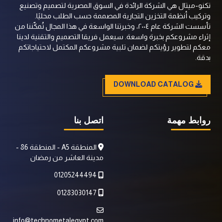
تكنو-ميتال هي الشركة الرائدة في السوق المصرية لتصميم وتصنيع
وتركيب أنظمة التخزين التجارية المصممة حسب الطلب محليًا.
تأسست الشركة عام ٢٠٠٤، وخبرتنا الواسعة في هذا المجال تُمكّننا من
إثراء مشروعكم بخبرة واسعة. سيعمل فريقا التصميم والتقنية لدينا
معكم لتطوير رؤيتكم لضمان تلبية مشروعكم المكتمل لاحتياجاتكم
بدقة.
DOWNLOAD CATALOG
روابط مهمة
اتصل بنا
المنطقة A5 - المنطقة 86 -
مدينة العاشر من رمضان
01205244494
01283030147
info@technometalegypt.com