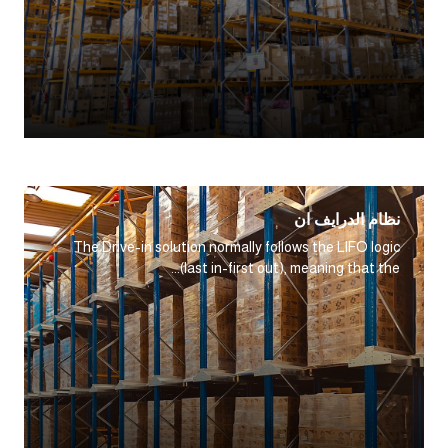
حول
العالم
EN
نظام الدرايف ان
The Drive-in solution normally follows the LIFO logic
(last in-first out), meaning that the...