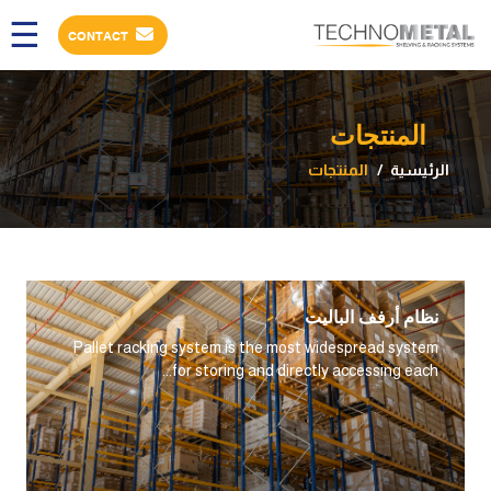
×
☰
CONTACT
عن
المنتجات
الشركه
الرئيسية
المنتجات
المنتجات
مشارعنا
نظام أرفف الباليت
عملائنا
Pallet racking system is the most widespread system
for storing and directly accessing each...
كتالوجات
مقالات