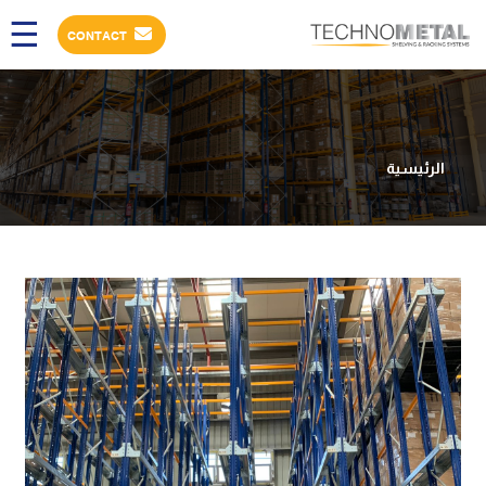
×
☰
CONTACT
عن
الشركه
الرئيسية
المنتجات
مشارعنا
عملائنا
كتالوجات
مقالات